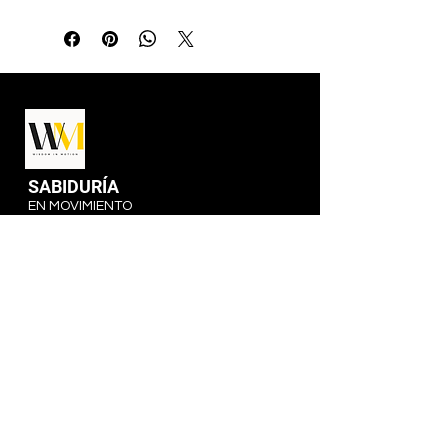
SABIDURÍA
EN MOVIMIENTO
Programas
Solicitar información
Facultad y personal
política de privacidad
314 W 1st, Suite B
Hutchinson, Kansas 67501
620-960-9092