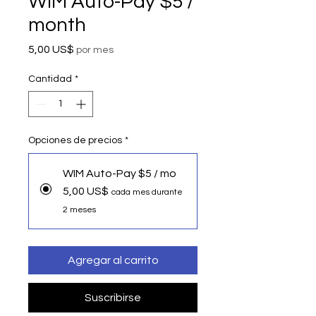
WIM Auto-Pay $5 /
month
Precio
5,00 US$
por mes
Cantidad
*
Opciones de precios
*
WIM Auto-Pay $5 / mo
5,00 US$
cada mes durante
2 meses
Agregar al carrito
Suscribirse