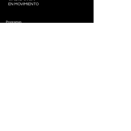
EN MOVIMIENTO
Programas
Solicitar información
Facultad y personal
política de privacidad
314 W 1st, Suite B
Hutchinson, Kansas 67501
620-960-9092
© 2023 por Wisdom In Mo. Desarrollado y protegido por
Wix